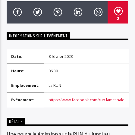
2
INFORMATIONS SUR L'ÉVÉNEMENT
RUN Radio 88.1
Date:
8 février 2023
Heure:
06:30
Emplacement:
La RUN
Événement:
https://www.facebook.com/run.lamatinale
DÉTAILS
Une nouvelle émission sur la RUN du lundi au