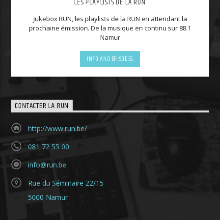
LES PLAYLISTS DE LA RUN
Jukebox RUN, les playlists de la RUN en attendant la
prochaine émission. De la musique en continu sur 88.1
Namur
INFO AND EPISODES
CONTACTER LA RUN
http://www.run.be/
081 72 55 00
info@run.be
Rue du Séminaire 22/15
5000 Namur