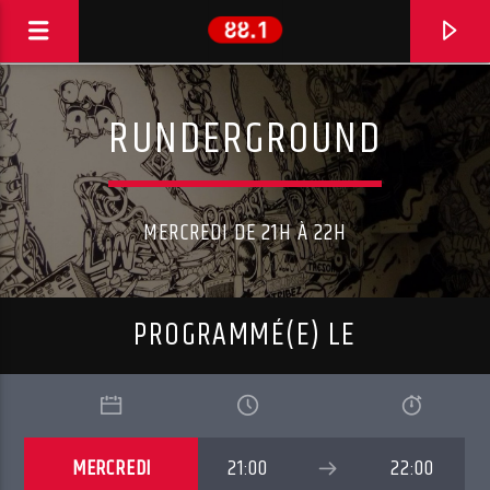
RUNDERGROUND
MERCREDI DE 21H À 22H
PROGRAMMÉ(E) LE
EN CE MOMENT
B-ASTRE
MERCREDI
21:00
22:00
TO THE FOREST