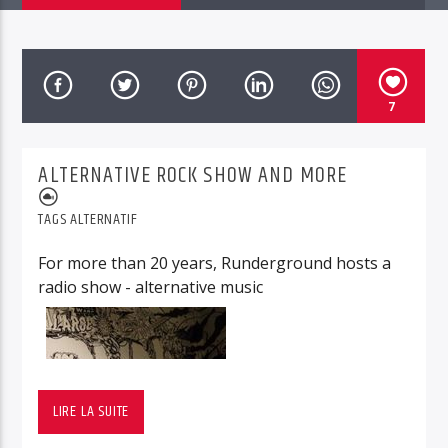
7
RUN Radio 88.1
ALTERNATIVE ROCK SHOW AND MORE
TAGS
ALTERNATIF
For more than 20 years, Runderground hosts a
radio show - alternative music
Noise Rock, Metal déviant, Expérimental, Indie:
chaque semaine Runderground vous présente
LIRE LA SUITE
des découvertes bruyantes sans être