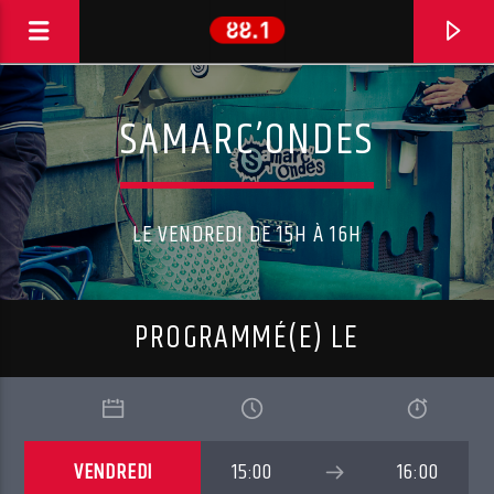
SAMARC’ONDES
LE VENDREDI DE 15H À 16H
PROGRAMMÉ(E) LE
EN CE MOMENT
MEPHISTO WALZ
VENDREDI
15:00
16:00
NIGHTINGALE