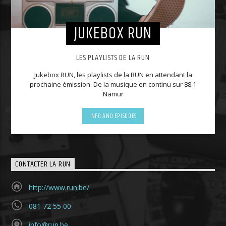
JUKEBOX RUN
LES PLAYLISTS DE LA RUN
Jukebox RUN, les playlists de la RUN en attendant la
prochaine émission. De la musique en continu sur 88.1
Namur
INFO AND EPISODES
CONTACTER LA RUN
http://www.run.be/
081 72 55 00
info@run.be