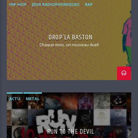
HIP-HOP
JEUX RADIOPHONIQUES
RAP
DROP’LA BASTON
Chaque mois, un nouveau duel!
ACTU
METAL
RUN TO THE DEVIL