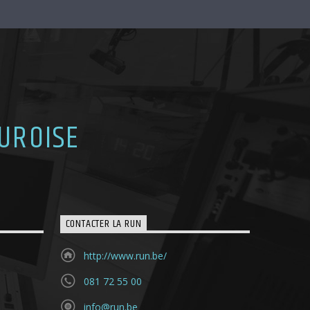
UROISE
CONTACTER LA RUN
http://www.run.be/
081 72 55 00
info@run.be