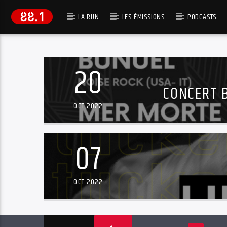
LA RUN
LES ÉMISSIONS
PODCASTS
EN CE MOMENT
VILAIN TIGRE
20
SONT MIEUX DANS MA TETE
CONCERT B
OCT 2022
07
OCT 2022