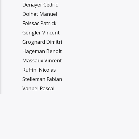
Denayer Cédric
Dolhet Manuel
Foissac Patrick
Gengler Vincent
Grognard Dimitri
Hageman Benoît
Massaux Vincent
Ruffini Nicolas
Stelleman Fabian
Vanbel Pascal
Vermer Benoît
Quartier des Ponts Spalaux ASBL
Université du Troisième Âge Namur ASBL