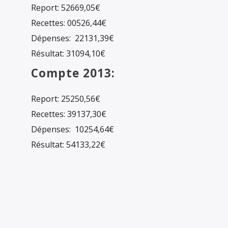
Report: 52669,05€
Recettes: 00526,44€
Dépenses: 22131,39€
Résultat: 31094,10€
Compte 2013:
Report: 25250,56€
Recettes: 39137,30€
Dépenses: 10254,64€
Résultat: 54133,22€
Organe de contrôle :
Conseil Supérieur de l’Audiovisuel
Rue Royale 89, 1000 Bruxelles
T. +32 2 349 58 80