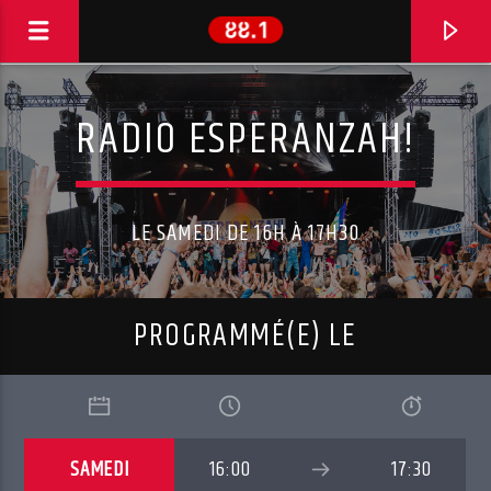
RADIO ESPERANZAH!
LE SAMEDI DE 16H À 17H30
PROGRAMMÉ(E) LE
EN CE MOMENT
MUD FLOW
SAMEDI
16:00
17:30
PANIC