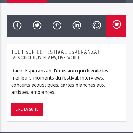
RUN Radio 88.1
TOUT SUR LE FESTIVAL ESPERANZAH
TAGS
CONCERT
,
INTERVIEW
,
LIVE
,
WORLD
Radio Esperanzah, l'émission qui dévoile les
meilleurs moments du festival: interviews,
concerts acoustiques, cartes blanches aux
artistes, ambiances…
L’émission Radio Esperanzah, c’est une quantité
de bonus, reportages, interviews, séquences
LIRE LA SUITE
sonores de tout type.