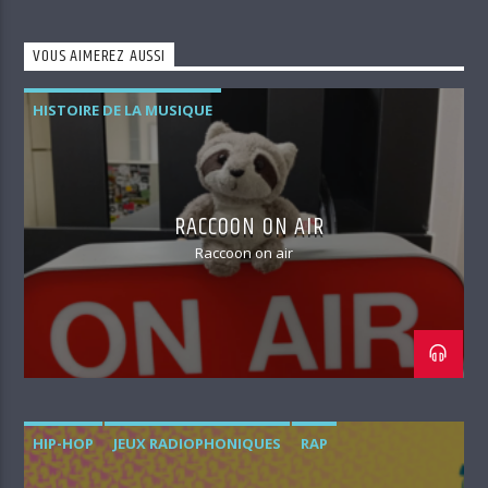
VOUS AIMEREZ AUSSI
HISTOIRE DE LA MUSIQUE
RACCOON ON AIR
Raccoon on air
HIP-HOP
JEUX RADIOPHONIQUES
RAP