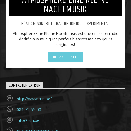
ATMOSPHÈRE EINE KLEINE
NACHTMUSIK
CRÉATION SONORE ET RADIOPHONIQUE EXPÉRIMENTALE
Atmosphère Eine Kleine Nachtmusik est une émission radio
dédiée aux musiques parfois bizarres mais toujours
originales!
INFO AND EPISODES
CONTACTER LA RUN
http://www.run.be/
081 72 55 00
info@run.be