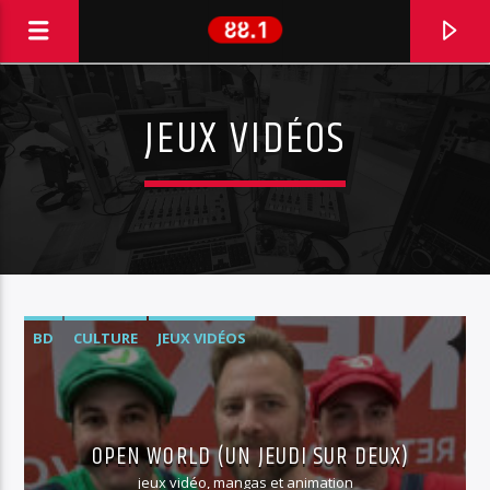
JEUX VIDÉOS
BD
CULTURE
JEUX VIDÉOS
EN CE MOMENT
KRIS DANE
OPEN WORLD (UN JEUDI SUR DEUX)
CHERRY
jeux vidéo, mangas et animation